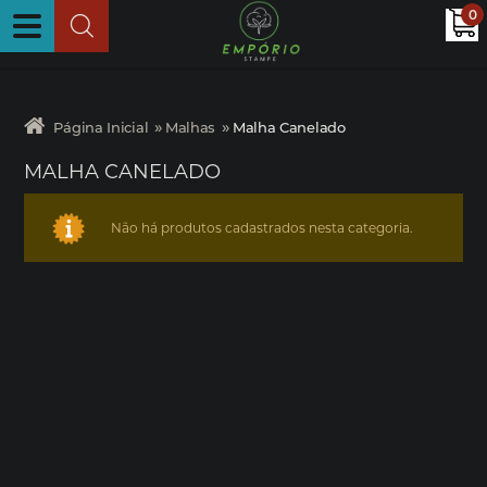
0
»
»
Página Inicial
Malhas
Malha Canelado
MALHA CANELADO
Não há produtos cadastrados nesta categoria.