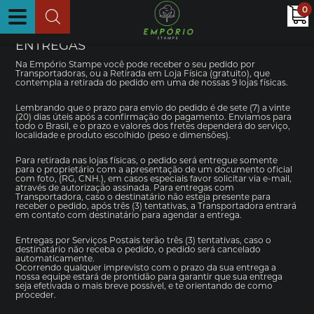
0
ENTREGAS
Na Empório Stampe você pode receber o seu pedido por
Transportadoras, ou a Retirada em Loja Física (gratuito), que
contempla a retirada do pedido em uma de nossas 9 lojas físicas.
Lembrando que o prazo para envio do pedido é de sete (7) a vinte
(20) dias úteis após a confirmação do pagamento. Enviamos para
todo o Brasil, e o prazo e valores dos fretes dependerá do serviço,
localidade e produto escolhido (peso e dimensões).
Para retirada nas lojas físicas, o pedido será entregue somente
para o proprietário com a apresentação de um documento oficial
com foto, (RG, CNH.), em casos especiais favor solicitar via e-mail,
através de autorização assinada. Para entregas com
Transportadora, caso o destinatário não esteja presente para
receber o pedido, após três (3) tentativas, a Transportadora entrará
em contato com destinatário para agendar a entrega.
Entregas por Serviços Postais terão três (3) tentativas, caso o
destinatário não receba o pedido, o pedido será cancelado
automaticamente.
Ocorrendo qualquer imprevisto com o prazo da sua entrega a
nossa equipe estará de prontidão para garantir que sua entrega
seja efetivada o mais breve possível, e te orientando de como
proceder.